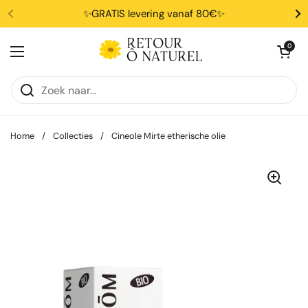
Ga naar content
✨GRATIS levering vanaf 80€✨
Winkelwagentje 
0
Menu openen
Home
/
Collecties
/
Cineole Mirte etherische olie