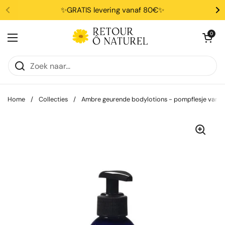
Ga naar content
✨GRATIS levering vanaf 80€✨
Winkelwagentje 
0
Menu openen
Home
/
Collecties
/
Ambre geurende bodylotions - pompflesje van 1