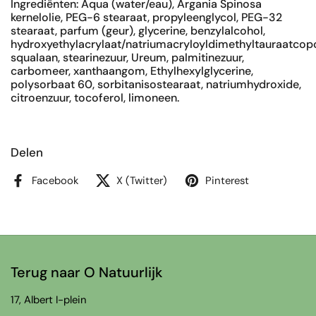
Ingrediënten: Aqua (water/eau), Argania Spinosa
kernelolie, PEG-6 stearaat, propyleenglycol, PEG-32
stearaat, parfum (geur), glycerine, benzylalcohol,
hydroxyethylacrylaat/natriumacryloyldimethyltauraatcop
squalaan, stearinezuur, Ureum, palmitinezuur,
carbomeer, xanthaangom, Ethylhexylglycerine,
polysorbaat 60, sorbitanisostearaat, natriumhydroxide,
citroenzuur, tocoferol, limoneen.
Delen
Facebook
X (Twitter)
Pinterest
Terug naar O Natuurlijk
17, Albert I-plein