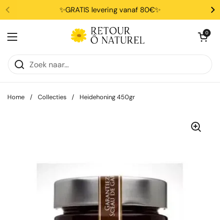
Ga naar content
✨GRATIS levering vanaf 80€✨
Winkelwagentje 
0
Menu openen
Home
/
Collecties
/
Heidehoning 450gr