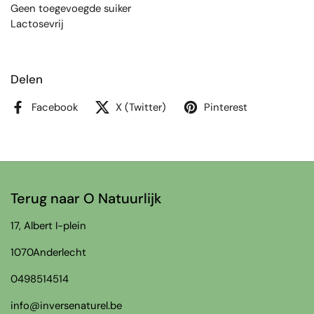
Geen toegevoegde suiker
Lactosevrij
Delen
Facebook
X (Twitter)
Pinterest
Terug naar O Natuurlijk
17, Albert I-plein
1070Anderlecht
0498514514
info@inversenaturel.be