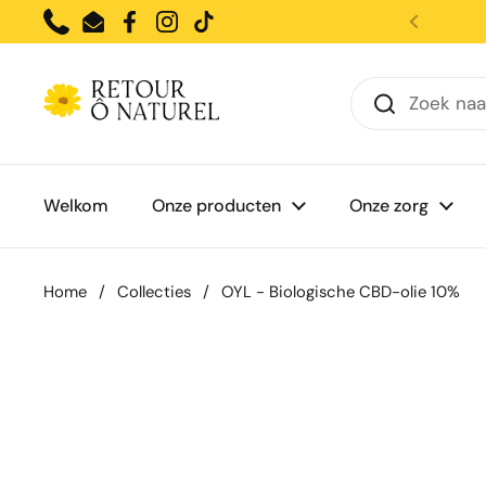
Ga naar content
Phone
Email
Facebook
Instagram
TikTok
Welkom
Onze producten
Onze zorg
Home
/
Collecties
/
OYL - Biologische CBD-olie 10%