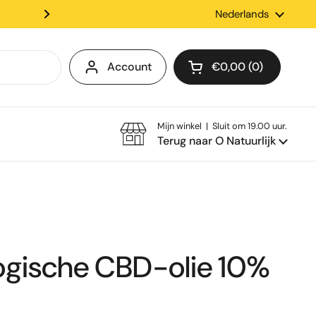
✨Afhalen in de winkel mogeli
Taal
Nederlands
Account
€0,00
0
Winkelwagentje op
Mijn winkel | Sluit om 19.00 uur.
Terug naar O Natuurlijk
ogische CBD-olie 10%