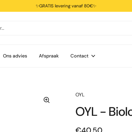
✨GRATIS levering vanaf 80€✨
Ons advies
Afspraak
Contact
OYL
OYL - Biol
€40,50