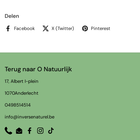
Delen
Facebook
X (Twitter)
Pinterest
Terug naar O Natuurlijk
17, Albert I-plein
1070Anderlecht
0498514514
info@inversenaturel.be
Phone
Email
Facebook
Instagram
TikTok