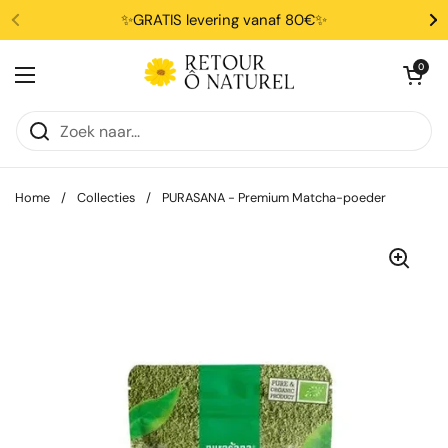
Ga naar content
✨GRATIS levering vanaf 80€✨
Winkelwagentje 
0
Menu openen
Home
/
Collecties
/
PURASANA - Premium Matcha-poeder