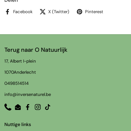
Facebook
X (Twitter)
Pinterest
Terug naar O Natuurlijk
17, Albert I-plein
1070Anderlecht
0498514514
info@inversenaturel.be
Phone
Email
Facebook
Instagram
TikTok
Nuttige links