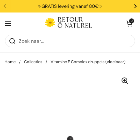
Ga naar content
✨GRATIS levering vanaf 80€✨
Winkelwagentje 
0
Menu openen
Home
/
Collecties
/
Vitamine E Complex druppels (vloeibaar)