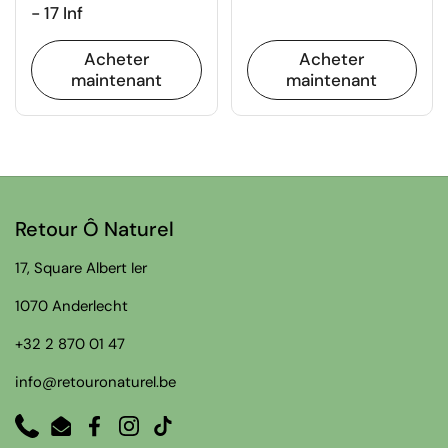
- 17 Inf
Acheter
Acheter
maintenant
maintenant
Retour Ô Naturel
17, Square Albert Ier
1070 Anderlecht
+32 2 870 01 47
info@retouronaturel.be
Phone
Email
Facebook
Instagram
TikTok