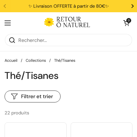
Passer au contenu
✨ Livraison OFFERTE à partir de 80€✨
Ouvrir le pani
0
Ouvrir le menu
Accueil
/
Collections
/
Thé/Tisanes
Thé/Tisanes
Filtrer et trier
22 produits