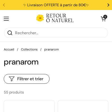
Passer au contenu
✨ Livraison OFFERTE à partir de 80€✨
Ouvrir le pani
0
Ouvrir le menu
Accueil
/
Collections
/
pranarom
pranarom
Filtrer et trier
55 produits