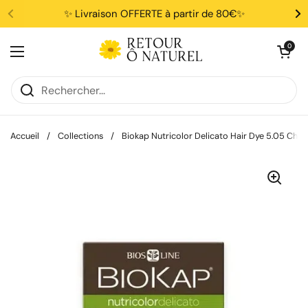
Passer au contenu
✨ Livraison OFFERTE à partir de 80€✨
Ouvrir le pani
0
Ouvrir le menu
Accueil
/
Collections
/
Biokap Nutricolor Delicato Hair Dye 5.05 Chât