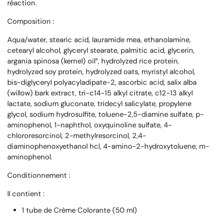
réaction.
Composition :
Aqua/water, stearic acid, lauramide mea, ethanolamine,
cetearyl alcohol, glyceryl stearate, palmitic acid, glycerin,
argania spinosa (kernel) oil°, hydrolyzed rice protein,
hydrolyzed soy protein, hydrolyzed oats, myristyl alcohol,
bis-diglyceryl polyacyladipate-2, ascorbic acid, salix alba
(willow) bark extract, tri-c14-15 alkyl citrate, c12-13 alkyl
lactate, sodium gluconate, tridecyl salicylate, propylene
glycol, sodium hydrosulfite, toluene-2,5-diamine sulfate, p-
aminophenol, 1-naphthol, oxyquinoline sulfate, 4-
chlororesorcinol, 2-methylresorcinol, 2,4-
diaminophenoxyethanol hcl, 4-amino-2-hydroxytoluene, m-
aminophenol.
Conditionnement :
Il contient :
1 tube de Crème Colorante (50 ml)