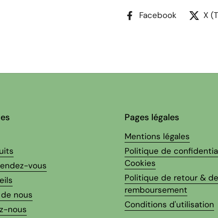
Facebook
X (
les
Pages légales
Mentions légales
uits
Politique de confidentia
Cookies
 rendez-vous
Politique de retour & d
eils
remboursement
 de nous
Conditions d'utilisation
z-nous