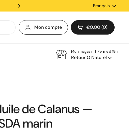
✨Retrait en magasin disponib
Langue
Français
Mon compte
€0,00
0
Ouvrir le panier
Mon magasin | Ferme à 19h
Retour Ô Naturel
uile de Calanus —
SDA marin