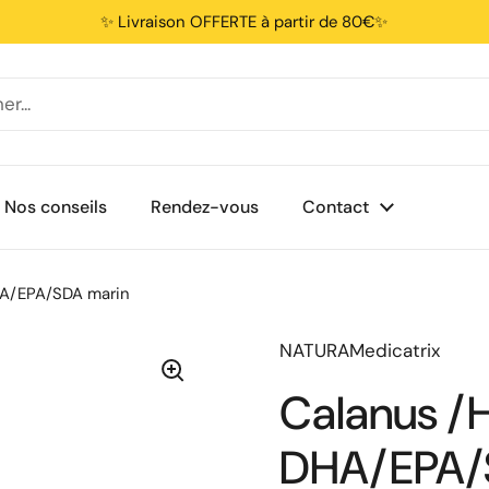
✨ Livraison OFFERTE à partir de 80€✨
Nos conseils
Rendez-vous
Contact
HA/EPA/SDA marin
NATURAMedicatrix
Calanus /H
DHA/EPA/