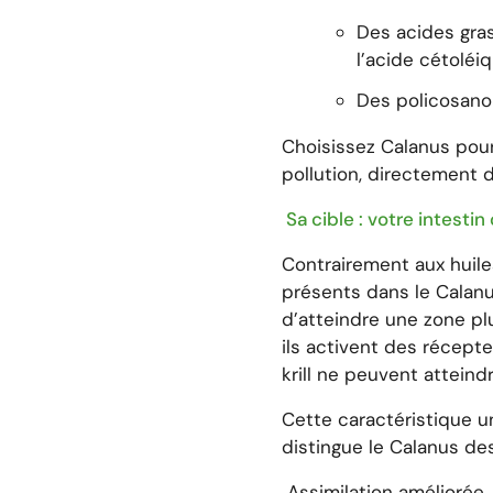
Des acides gra
l’acide cétoléi
Des policosano
Choisissez Calanus pour
pollution, directement d
Sa cible : votre intestin 
Contrairement aux huiles
présents dans le Calanu
d’atteindre une zone plus 
ils activent des récept
krill ne peuvent atteindr
Cette caractéristique un
distingue le Calanus de
Assimilation améliorée