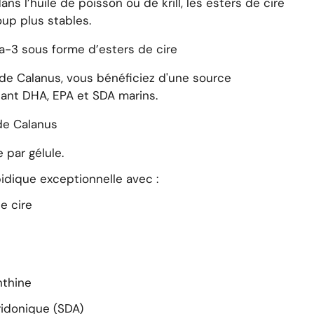
ns l’huile de poisson ou de krill, les esters de cire
up plus stables.
a-3 sous forme d’esters de cire
 de Calanus
, vous bénéficiez d'une source
uant
DHA
,
EPA
et
SDA marins
.
 de Calanus
e
par gélule.
idique exceptionnelle avec :
e cire
nthine
ridonique (SDA)