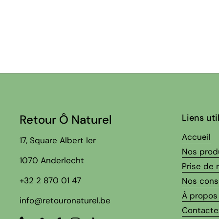
Retour Ô Naturel
Liens uti
Accueil
17, Square Albert Ier
Nos prod
1070 Anderlecht
Prise de
+32 2 870 01 47
Nos cons
À propos
info@retouronaturel.be
Contacte