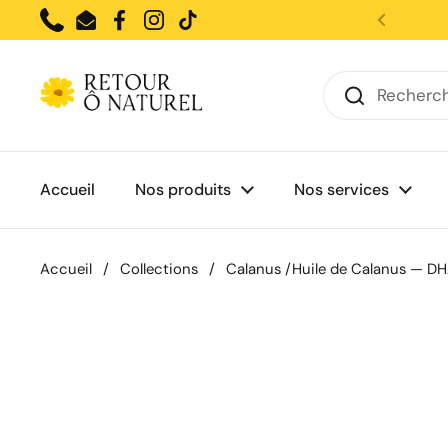
Passer au contenu
Phone
Email
Facebook
Instagram
TikTok
Accueil
Nos produits
Nos services
Accueil
/
Collections
/
Calanus /Huile de Calanus — D