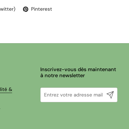
Twitter)
Pinterest
Inscrivez-vous dès maintenant
à notre newsletter
lité &
Envoyer
e