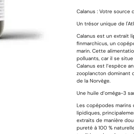
Calanus : Votre source 
Un trésor unique de l'A
Calanus
est un extrait 
finmarchicus
, un copép
marin. Cette alimentati
polluants, car il se sit
Calanus
est l’espèce an
zooplancton dominant d
de la Norvège.
Une huile d’oméga-3 san
Les copépodes marins
lipidiques, principaleme
extraits de manière douc
pureté à 100 % naturell