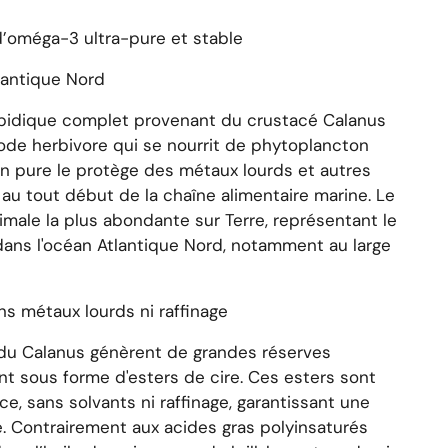
d’oméga-3 ultra-pure et stable
tlantique Nord
lipidique complet provenant du crustacé
Calanus
ode herbivore qui se nourrit de phytoplancton
on pure le protège des métaux lourds et autres
ue au tout début de la chaîne alimentaire marine. Le
imale la plus abondante sur Terre, représentant le
ans l'océan Atlantique Nord, notamment au large
s métaux lourds ni raffinage
 du
Calanus
génèrent de grandes réserves
nt sous forme d'esters de cire. Ces esters sont
e, sans solvants ni raffinage, garantissant une
e. Contrairement aux acides gras polyinsaturés