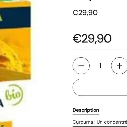
€29,90
€29,90
Quantité
Description
Curcuma : Un concentré 