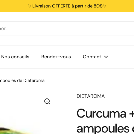
✨ Livraison OFFERTE à partir de 80€✨
Nos conseils
Rendez-vous
Contact
mpoules de Dietaroma
DIETAROMA
Curcuma +
ampoules 