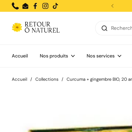
Passer au contenu
Phone
Email
Facebook
Instagram
TikTok
Accueil
Nos produits
Nos services
Accueil
/
Collections
/
Curcuma + gingembre BIO, 20 a