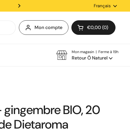
✨Retrait en magasin disponib
Langue
Français
Mon compte
€0,00
0
Ouvrir le panier
Mon magasin | Ferme à 19h
Retour Ô Naturel
 gingembre BIO, 20
de Dietaroma