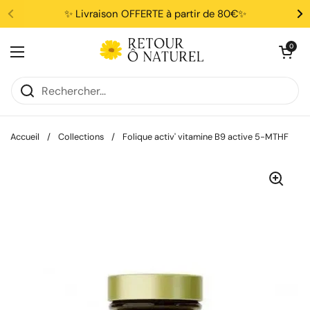
Passer au contenu
✨ Livraison OFFERTE à partir de 80€✨
Ouvrir le pani
0
Ouvrir le menu
Accueil
/
Collections
/
Folique activ' vitamine B9 active 5-MTHF