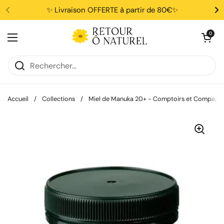
Passer au contenu
✨ Livraison OFFERTE à partir de 80€✨
Ouvrir le pani
0
Ouvrir le menu
Accueil
/
Collections
/
Miel de Manuka 20+ - Comptoirs et Compagni