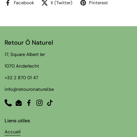
Facebook
X (Twitter)
Pinterest
Retour Ô Naturel
17, Square Albert Ier
1070 Anderlecht
+32 2 870 01 47
info@retouronaturel.be
Phone
Email
Facebook
Instagram
TikTok
Liens utiles
Accueil