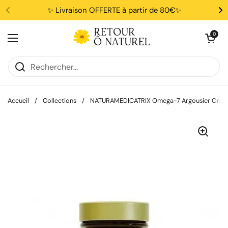
Passer au contenu
✨ Livraison OFFERTE à partir de 80€✨
Ouvrir le pani
0
Ouvrir le menu
Accueil
/
Collections
/
NATURAMEDICATRIX Omega-7 Argousier Omeg