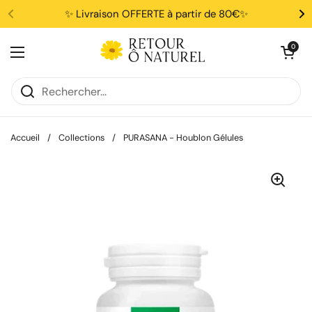
Passer au contenu
✨ Livraison OFFERTE à partir de 80€✨
Ouvrir le pani
0
Ouvrir le menu
Accueil
/
Collections
/
PURASANA - Houblon Gélules