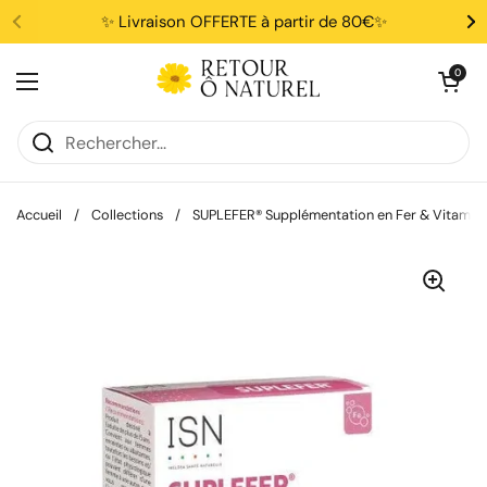
Passer au contenu
✨ Livraison OFFERTE à partir de 80€✨
Ouvrir le pani
0
Ouvrir le menu
Accueil
/
Collections
/
SUPLEFER® Supplémentation en Fer & Vitamin