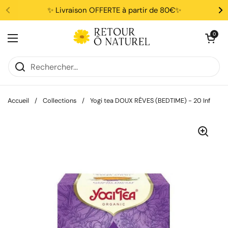
Passer au contenu
✨ Livraison OFFERTE à partir de 80€✨
Ouvrir le pani
0
Ouvrir le menu
Accueil
/
Collections
/
Yogi tea DOUX RÊVES (BEDTIME) - 20 Inf