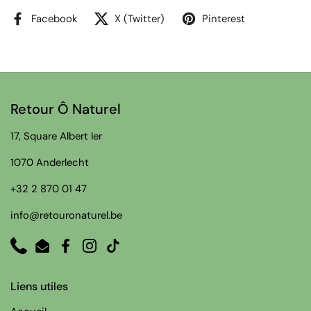
Facebook
X (Twitter)
Pinterest
Retour Ô Naturel
17, Square Albert Ier
1070 Anderlecht
+32 2 870 01 47
info@retouronaturel.be
Phone
Email
Facebook
Instagram
TikTok
Liens utiles