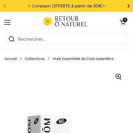
Passer au contenu
✨ Livraison OFFERTE à partir de 80€✨
Ouvrir le pani
0
Ouvrir le menu
Accueil
/
Collections
/
Huile Essentielle de Ciste ladanifère